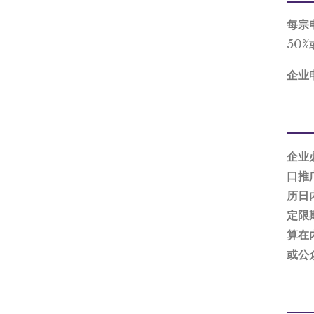
每宗
50
企业
企业
口推
历日
定限
算在
或公