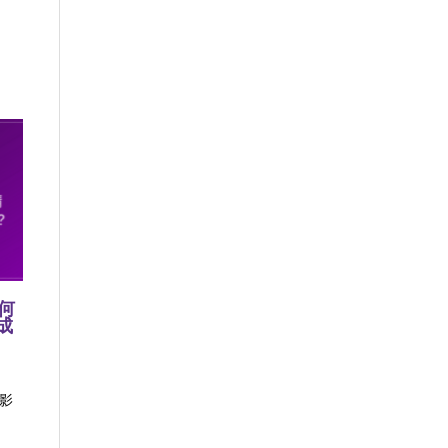
何
成
段影