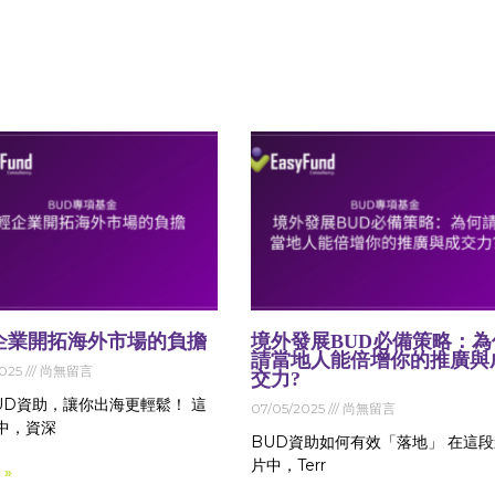
企業開拓海外市場的負擔
境外發展BUD必備策略：為
請當地人能倍增你的推廣與
2025
尚無留言
交力?
UD資助，讓你出海更輕鬆！ 這
07/05/2025
尚無留言
中，資深
BUD資助如何有效「落地」 在這
片中，Terr
 »