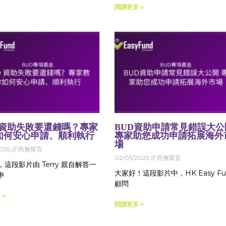
閱讀更多 »
D 資助失敗要還錢嗎？專家
BUD資助申請常見錯誤大公
如何安心申請、順利執行
專家助您成功申請拓展海外
場
2025
尚無留言
02/05/2025
尚無留言
這段影片由 Terry 親自解答一
大家好！這段影片中，HK Easy Fu
申
顧問
 »
閱讀更多 »