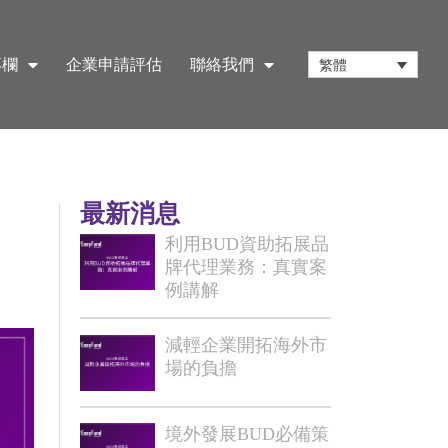
專欄
企業申請評估
聯絡我們
繁體
最新消息
利用BUD資助拓展品
牌代理業務：真實案
例講解
減輕企業開拓海外市
場的負擔
境外發展BUD必備策