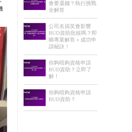
會要還錢？執行挑戰
機
全解答
公司名搞笑會影響
BUD資助批核嗎？即
睇專業解答＋成功申
請秘訣！
你夠唔夠資格申請
BUD資助？立即了
解！
你夠唔夠資格申請
BUD資助？