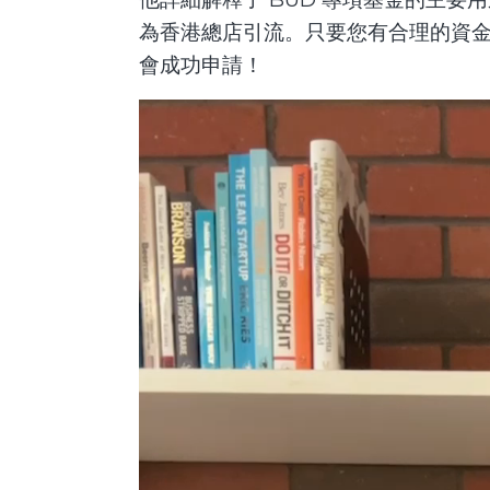
為香港總店引流。只要您有合理的資
會成功申請！
視
訊
播
放
器