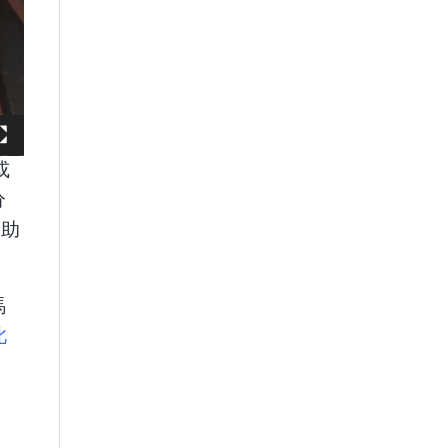
或
分
資助
馬
此