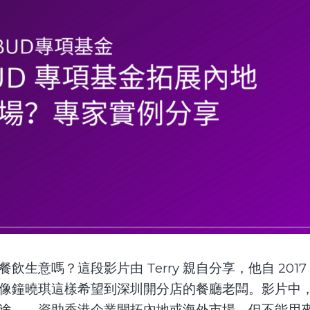
飲生意嗎？這段影片由 Terry 親自分享，他自 2017
別是像鐘曉琪這樣希望到深圳開分店的餐廳老闆。影片中
要用途——資助香港企業開拓內地或海外市場，但不能用