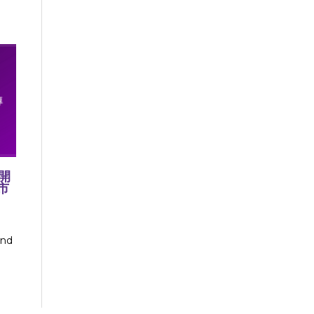
開
市
nd