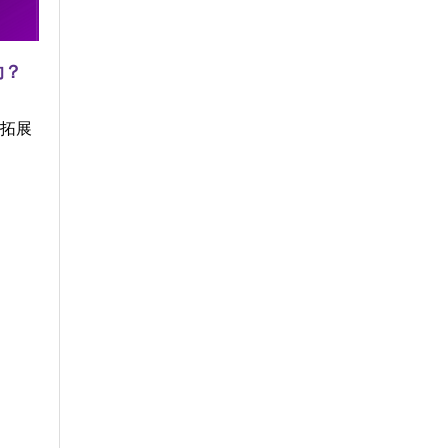
助？
業拓展