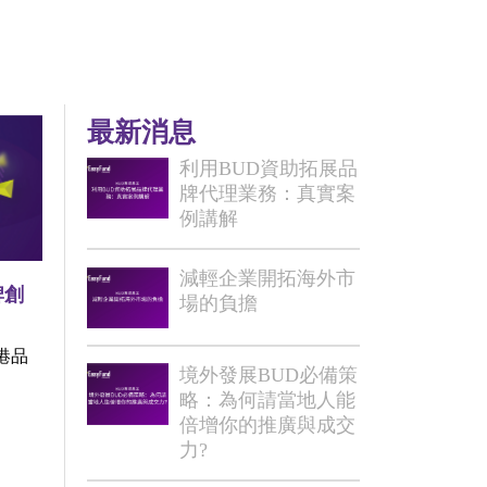
最新消息
利用BUD資助拓展品
牌代理業務：真實案
例講解
減輕企業開拓海外市
牌創
場的負擔
港品
境外發展BUD必備策
略：為何請當地人能
倍增你的推廣與成交
力?