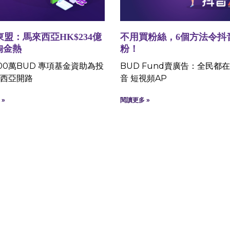
東盟：馬來西亞HK$234億
不用買粉絲，6個方法令抖
淘金熱
粉！
00萬BUD 專項基金資助為投
BUD Fund賣廣告：全民都
西亞開路
音 短視頻AP
»
閱讀更多 »