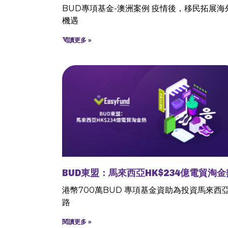
BUD專項基金-澳洲案例 疫情後，移民拓展海
機遇
閱讀更多 »
BUD東盟：馬來西亞HK$234億電貿淘金
港幣700萬BUD 專項基金資助為投資馬來西
路
閱讀更多 »