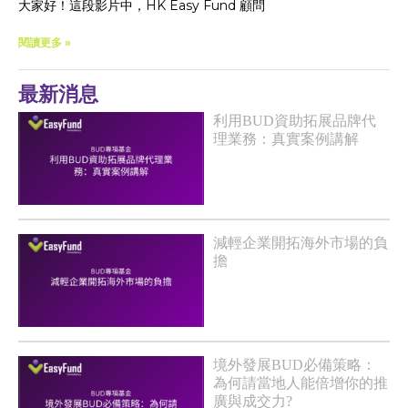
大家好！這段影片中，HK Easy Fund 顧問
閱讀更多 »
最新消息
利用BUD資助拓展品牌代
理業務：真實案例講解
減輕企業開拓海外市場的負
擔
境外發展BUD必備策略：
為何請當地人能倍增你的推
廣與成交力?