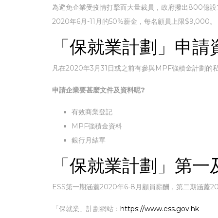
為避免企業受疫情打擊而大量裁員，政府撥出800億設立「防疫抗疫基
2020年6月-11月的50%薪金，每名顧員上限$9,000。
「保就業計劃」申請
凡在2020年3月31日或之前有參與MPF強積金計劃
申請企業要甚麼文件及資料呢?
有效商業登記
MPF強積金資料
銀行月結單
「保就業計劃」第一
ESS第一期涵蓋2020年6-8月顧員薪酬，第二期涵蓋20
「保就業」計劃網站：
https://www.ess.gov.hk