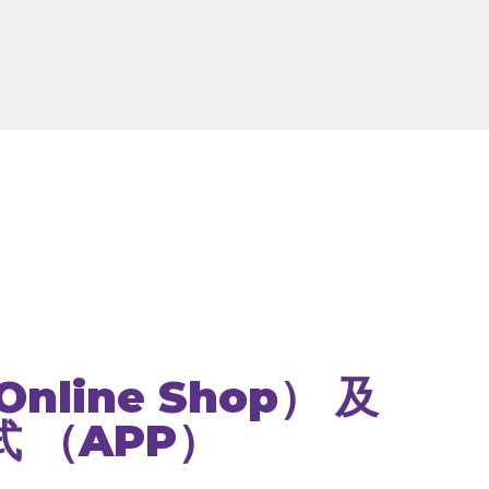
nline Shop） 及
 （APP）