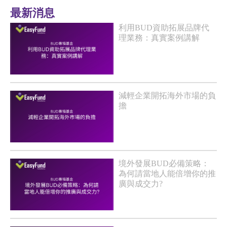
最新消息
利用BUD資助拓展品牌代
理業務：真實案例講解
減輕企業開拓海外市場的負
擔
境外發展BUD必備策略：
為何請當地人能倍增你的推
廣與成交力?