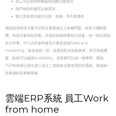
員工可以長時間都返唔到辦公既地方
熱門地段旺鋪可以無客到
辦公室或者店鋪可以因「裝修」而不能運作
我地認為科技方案可以幫企業避免以上各種問題，或至少減輕影
響。科技方案就如空氣，市道好時就唔覺有乜好處，但一無左就知
好大件事。中小企好多時會花大量資源做Sales and
marketing，進攻就是一切，其實面對未知既將來，防守同樣重
要，點樣可以確保Availability，原來都可以係一個學問。既然
TVP科技券已經出資三份之二資助各企業使用科技系統，我地就一
於來個科技券睇真啲
雲端ERP系統 員工Work
from home