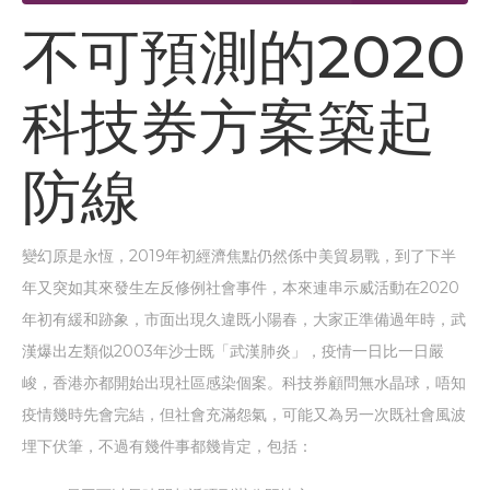
不可預測的2020
科技券方案築起
防線
變幻原是永恆，2019年初經濟焦點仍然係中美貿易戰，到了下半
年又突如其來發生左反修例社會事件，本來連串示威活動在2020
年初有緩和跡象，市面出現久違既小陽春，大家正準備過年時，武
漢爆出左類似2003年沙士既「武漢肺炎」，疫情一日比一日嚴
峻，香港亦都開始出現社區感染個案。科技券顧問無水晶球，唔知
疫情幾時先會完結，但社會充滿怨氣，可能又為另一次既社會風波
埋下伏筆，不過有幾件事都幾肯定，包括：