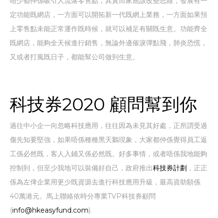
唔少都仲係吸引人流落零售點，其實而家應該改變思維，發展有一
定功能既網店，一方面可以開拓新一代既網上業務，一方面如果預
上零售點未能正常運作既時候，就可以補足有關既生意。功能齊全
既網店，能夠全天候進行銷售，無論外邊催淚彈點飛，肺炎恐慌，
又或者打風既日子，都能幫公司做到生意。
科技券2020 顧問幫到你
過往中小企一向忽略科技應用，往往因為未見其好處，正所謂受過
傷先知要堅強，如果唔係種種黑天鵝現象，大家都仲係覺得員工返
工係必然既，客人入鋪又係必然既。好多事情，或者唔係我地能夠
控制到，但至少我地可以裝備好自己，政府推出
科技券計劃
，正正
係為左俾企業用更少既資源去進行科技應用升級，最高資助額係
40萬港元。馬上聯絡依時分專業TVP科技券顧問
(
info@hkeasyfund.com
).