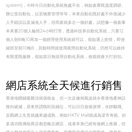
system)，今時今日自動化系統無處不在，例如倉庫既溫度調節、
辦公室自動化，以至物業管理等等，本來自動化既好處不外係減少
人手錯誤以及減省人手，但而家就多左一個好處。試想像一個倉庫
本來要20個人輪班24小時打理，透過科技券自動化系統，只要12
個人朝8晚10再加一個經理使用系統就可以，假如遇上疫情，即使
縮班至朝10晚8，其餘時間就使用夜間自動化系統，仍然可以維持
有限度既服務，假如當日無採用自動化系統，效能就會大打折扣。
網店系統全天候進行銷售
香港地開鋪最難頂就係租金，但一次反修例風波就令香港地產神話
推向破滅，原來所謂既旺區鋪位，可以日日放催淚彈，水靜鵝飛。
反觀網上生意就越來越成熟，例如HKTV Mall就成為逆市奇葩。好
多成功既傳統商店都忽略左網店，或者本身已經有做網上推廣，但