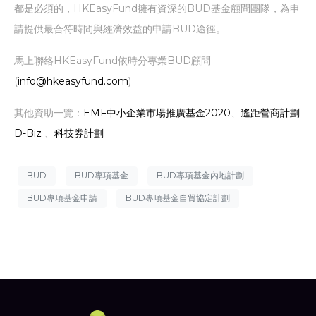
都是必須的，HKEasyFund擁有資深的BUD基金顧問團隊，為申
請提供最合符時間與經濟效益的申請BUD途徑。
馬上聯絡HKEasyFund依時分專業BUD顧問
(
info@hkeasyfund.com
)
其他資助一覽：
EMF中小企業市場推廣基金2020
、
遙距營商計劃
D-Biz
、
科技券計劃
BUD
BUD專項基金
BUD專項基金內地計劃
BUD專項基金申請
BUD專項基金自貿協定計劃