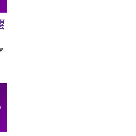
何
成
段影