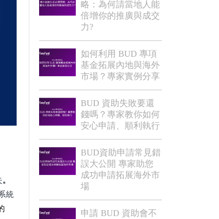
略：為何請當地人能
倍增你的推廣與成交
力?
如何利用 BUD 專項
基金拓展內地與海外
市場？專家實例分享
BUD 資助失敗要還
錢嗎？專家教你如何
安心申請、順利執行
BUD資助申請常見錯
誤大公開 專家助您
成功申請拓展海外市
失
。
場
系統
的
申請 BUD 資助會不