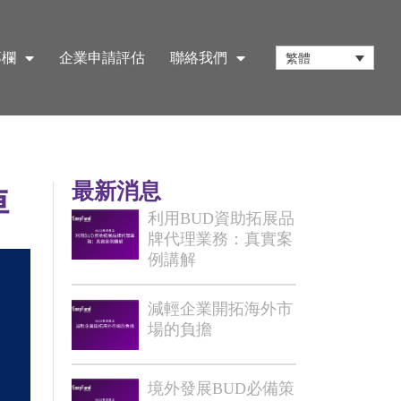
專欄
企業申請評估
聯絡我們
繁體
最新消息
掉
利用BUD資助拓展品
牌代理業務：真實案
例講解
減輕企業開拓海外市
場的負擔
境外發展BUD必備策