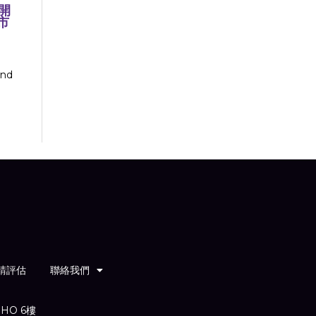
開
市
nd
請評估
聯絡我們
HO 6樓