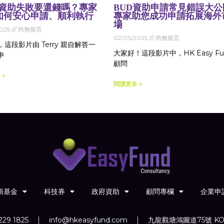
D 資助失敗要還錢嗎？專家
BUD資助申請常見錯誤大公
如何安心申請、順利執行
專家助您成功申請拓展海外
場
2025
尚無留言
02/05/2025
尚無留言
這段影片由 Terry 親自解答一
大家好！這段影片中，HK Easy Fu
申
顧問
 »
閱讀更多 »
項基金
科技券
政府資助
顧問專欄
企業申
229 1825
info@hkeasyfund.com
九龍觀塘鴻圖道75號 KO