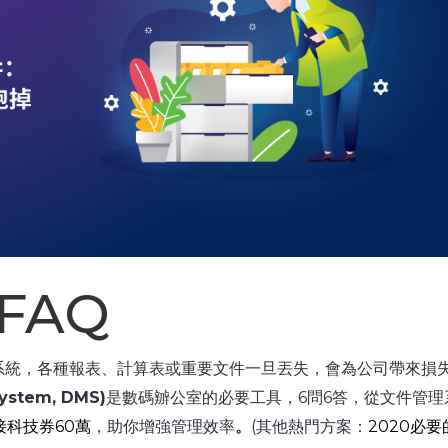
FAQ
系統，各種報表、計算表或重要文件一旦丟失，會為公司帶來損
ystem, DMS)
是數碼辧公室的必要工具，6問6答，從文件管理
接科技券60萬
，助你增強管理效率
。
(其他熱門方案：
2020必要