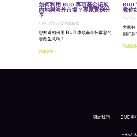
如何利用 BUD 專項基金拓展
BU
內地與海外市場？專家實例分
教你
享
05/05/
06/05/2025
尚無留言
大家好，
想知道如何用 BUD 專項基金拓展您的
個許多
餐飲生意嗎？
閱讀更多
閱讀更多 »
關於我們
BUD專
+852 9