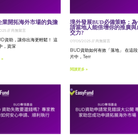
企業開拓海外市場的負擔
境外發展BUD必備策略：為
請當地人能倍增你的推廣與
2025
尚無留言
交力?
UD資助，讓你出海更輕鬆！ 這
07/05/2025
尚無留言
中，資深
BUD資助如何有效「落地」 在這
片中，Terr
 »
閱讀更多 »