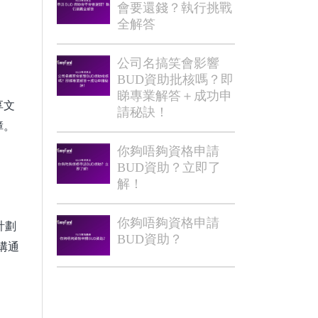
會要還錢？執行挑戰
全解答
公司名搞笑會影響
BUD資助批核嗎？即
睇專業解答＋成功申
享文
請秘訣！
障。
你夠唔夠資格申請
BUD資助？立即了
解！
你夠唔夠資格申請
計劃
BUD資助？
溝通