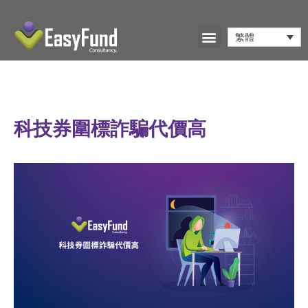
繁體
科技券圍標詐騙代價高