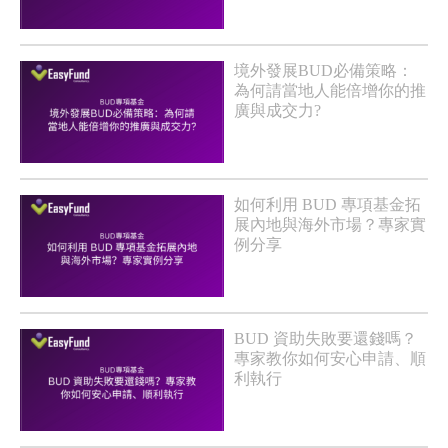
境外發展BUD必備策略：
為何請當地人能倍增你的推
廣與成交力?
如何利用 BUD 專項基金拓
展內地與海外市場？專家實
例分享
BUD 資助失敗要還錢嗎？
專家教你如何安心申請、順
利執行