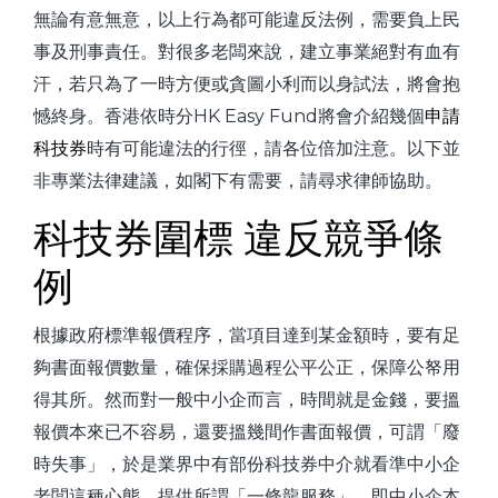
無論有意無意，以上行為都可能違反法例，需要負上民
事及刑事責任。對很多老闆來說，建立事業絕對有血有
汗，若只為了一時方便或貪圖小利而以身試法，將會抱
憾終身。香港依時分HK Easy Fund將會介紹幾個
申請
科技券
時有可能違法的行徑，請各位倍加注意。以下並
非專業法律建議，如閣下有需要，請尋求律師協助。
科技券圍標 違反競爭條
例
根據政府標準報價程序，當項目達到某金額時，要有足
夠書面報價數量，確保採購過程公平公正，保障公帑用
得其所。然而對一般中小企而言，時間就是金錢，要搵
報價本來已不容易，還要搵幾間作書面報價，可謂「廢
時失事」，於是業界中有部份科技券中介就看準中小企
老闆這種心態，提供所謂「一條龍服務」，即中小企本