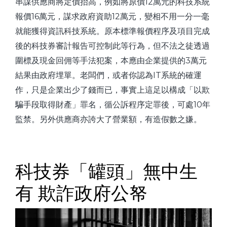
串謀供應商將定價抬高，例如將原價12萬元的科技系統
報價16萬元，謀求政府資助12萬元，變相不用一分一毫
就能獲得資訊科技系統。原本標準報價程序及項目完成
後的科技券審計報告可控制此等行為，但不法之徒透過
圍標及現金回佣等手法犯案，本應由企業提供的3萬元
結果由政府埋單。老闆們，或者你認為IT系統的確運
作，只是企業出少了錢而已，事實上這足以構成「以欺
騙手段取得財產」罪名，循公訴程序定罪後，可處10年
監禁。另外供應商亦誇大了營業額，有造假數之嫌。
科技券「罐頭」無中生
有 欺詐政府公帑