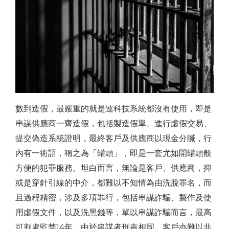
數到造假，最嚴重的就是連科技系統都沒有使用，即是
串謀供應商一齊造假，包括製造假單、進行虛假交易、
提交偽造系統證明，最終客戶及供應商以現金分贓，行
內有一術語，稱之為「罐頭」，即是一套尤如開罐頭般
方便的犯罪服務。坦白而言，無論是客戶、供應商，抑
或是穿針引線的中介，都難以不知情為由洗脫罪名，而
且過程精密，涉及多項罪行，包括串謀詐騙、製作及使
用虛假文件，以及洗黑錢等，單以串謀詐騙而言，最高
可判處監禁14年，由於串謀者刑責相同，客戶亦難以非