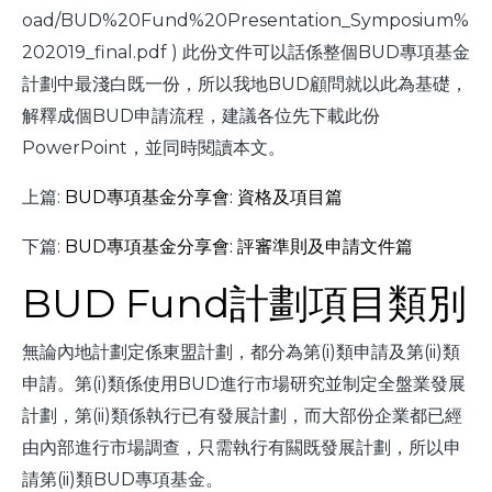
oad/BUD%20Fund%20Presentation_Symposium%
202019_final.pdf ) 此份文件可以話係整個BUD專項基金
計劃中最淺白既一份，所以我地BUD顧問就以此為基礎，
解釋成個BUD申請流程，建議各位先下載此份
PowerPoint，並同時閱讀本文。
上篇:
BUD專項基金分享會: 資格及項目篇
下篇:
BUD專項基金分享會: 評審準則及申請文件篇
BUD Fund計劃項目類別
無論內地計劃定係東盟計劃，都分為第(i)類申請及第(ii)類
申請。第(i)類係使用BUD進行市場研究並制定全盤業發展
計劃，第(ii)類係執行已有發展計劃，而大部份企業都已經
由內部進行市場調查，只需執行有闗既發展計劃，所以申
請第(ii)類BUD專項基金。