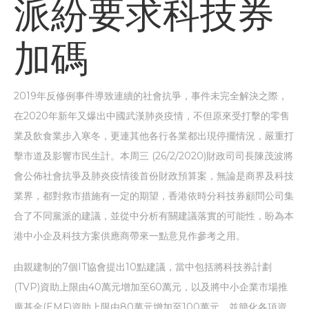
派紛要求科技券
加碼
2019年反修例事件導致連續的社會抗爭，事件未完全解決之際，
在2020年新年又爆出中國武漢肺炎疫情，不但原來受打擊的零售
業及飲食業步入寒冬，更連其他各行各業都出現停擺情況，嚴重打
擊市道及影響市民生計。本周三 (26/2/2020)財政司司長陳茂波將
會公佈社會抗爭及肺炎疫情後首份財政預算案，無論是商界及科技
業界，都對救市措施有一定的期望，香港依時分科技券顧問公司集
合了不同黨派的建議，並從中分析有關建議落實的可能性，盼為本
港中小企及科技方案供應商帶來一點意見作參考之用。
由親建制的7個IT協會提出10點建議，當中包括將科技券計劃
(TVP)資助上限由40萬元增加至60萬元，以及將中小企業市場推
廣基金(EMF)資助上限由80萬元增加至100萬元，並簡化各項資