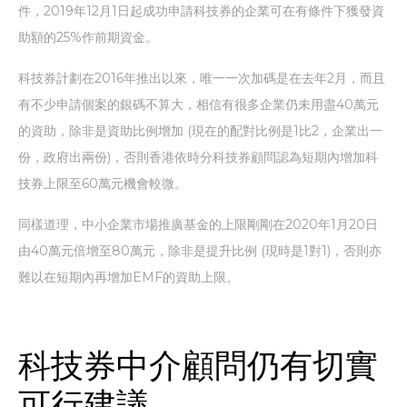
件，2019年12月1日起成功申請科技券的企業可在有條件下獲發資
助額的25%作前期資金。
科技券計劃在2016年推出以來，唯一一次加碼是在去年2月，而且
有不少申請個案的銀碼不算大，相信有很多企業仍未用盡40萬元
的資助，除非是資助比例增加 (現在的配對比例是1比2，企業出一
份，政府出兩份)，否則香港依時分科技券顧問認為短期內增加科
技券上限至60萬元機會較微。
同樣道理，中小企業市場推廣基金的上限剛剛在2020年1月20日
由40萬元倍增至80萬元，除非是提升比例 (現時是1對1)，否則亦
難以在短期內再增加EMF的資助上限。
科技券中介顧問仍有切實
可行建議