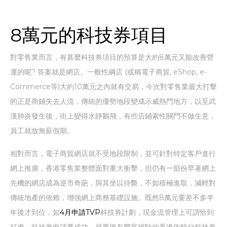
8萬元的科技券項目
對零售業而言，有甚麼科技券項目的預算是大約8萬元又能改善營
運的呢? 答案就是網店。一般性綱店 (或稱電子商貿, eShop, e-
Commerce等)大約10萬元之內就有交易，今次對零售業最大打擊
的正是商鋪失去人流，傳統的優勢地段變成示威熱門地方，以至武
漢肺炎發生後，街上變得水靜鵝飛，有些店鋪索性關門不做生意，
員工就放無薪假期。
相對而言，電子商貿網店就不受地段限制，並可針對特定客戶進行
網上推廣，香港零售業整體面對重大衝擊，但仍有一部份早著網上
先機的網店成為逆市奇葩，與其坐以待斃，不如積極進取，減輕對
傳統地產的依賴，增強網上商務基礎設施。既然8萬元要差不多半
年後才到位，如
4月申請TVP
科技券計劃，現金流管理上可謂恰到
好處。科技券申請要成功，就要搵有豐富經驗的香港依時分科技券