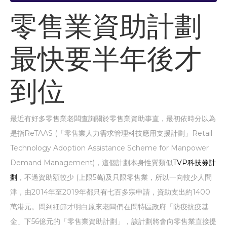
零售業資助計劃
最快要半年後才
到位
最近有好多零售業老闆查詢關於零售業資助事直，最初依時分以為
是指ReTAAS (「零售業人力需求管理科技應用支援計劃」Retail
Technology Adoption Assistance Scheme for Manpower
Demand Management)，這個計劃本身性質類似
TVP科技券計
劃
，不過資助額較少 (上限5萬)及只限零售業，所以一向較少人問
津，由2014年至2019年都只有七百多宗申請，資助支出約1400
萬港元。問到細節才明白原來老闆們在問特區政府「防疫抗疫基
金」下56億元的「零售業資助計劃」，該計劃將會向零售業直接提