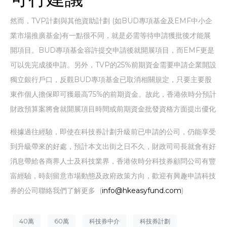
然而，TVP計劃與其他資助計劃 (如BUD專項基金及EMF中小企
業市場推廣基金)有一點很不同，就是必需等待申請獲批後才能展
開項目。BUD專項基金容許提交申請後就開展項目，而EMF更是
可以先完成後申請。另外，TVP的25%前期資金需要申請企業開設
獨立銀行戶口，反觀BUD專項基金已取消相關規定，只要主要股
東作個人擔保即可獲最高75%的前期資金。故此，香港依時分預計
財政預算案將會就開展項目時間或前期資金批發資格方面提出優化
根據過往經驗，即使在科技券計劃升級前已申請的公司，仍能享受
到升級帶來的好處，預計本文出街之日不久，財政司司長就會有好
消息帶給各商界人士及科技業界，香港依時分科技券顧問公司有豐
富經驗，時刻留意市場動態及政府政策方向，歡迎有興趣申請科技
券的公司聯絡我們了解更多 (
info@hkeasyfund.com
)
40萬
60萬
科技券中介
科技券計劃