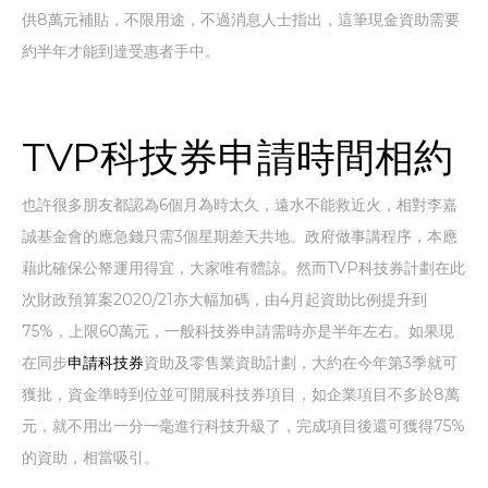
供8萬元補貼，不限用途，不過消息人士指出，這筆現金資助需要
約半年才能到達受惠者手中。
TVP科技券申請時間相約
也許很多朋友都認為6個月為時太久，遠水不能救近火，相對李嘉
誠基金會的應急錢只需3個星期差天共地。政府做事講程序，本應
藉此確保公帑運用得宜，大家唯有體諒。然而TVP科技券計劃在此
次財政預算案2020/21亦大幅加碼，由4月起資助比例提升到
75%，上限60萬元，一般科技券申請需時亦是半年左右。如果現
在同步
申請科技券
資助及零售業資助計劃，大約在今年第3季就可
獲批，資金準時到位並可開展科技券項目，如企業項目不多於8萬
元，就不用出一分一毫進行科技升級了，完成項目後還可獲得75%
的資助，相當吸引。