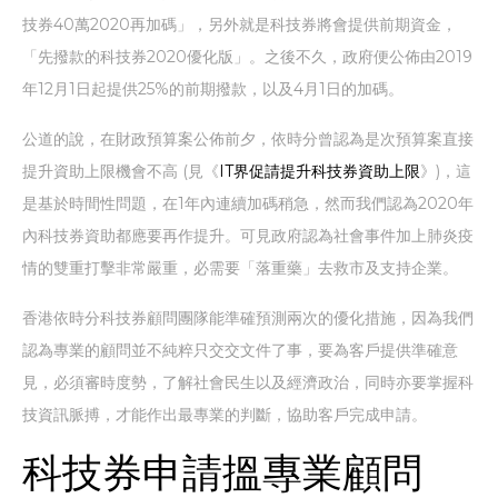
技券40萬2020再加碼」，另外就是科技券將會提供前期資金，
「先撥款的科技券2020優化版」。之後不久，政府便公佈由2019
年12月1日起提供25%的前期撥款，以及4月1日的加碼。
公道的說，在財政預算案公佈前夕，依時分曾認為是次預算案直接
提升資助上限機會不高 (見《
IT界促請提升科技券資助上限
》)，這
是基於時間性問題，在1年內連續加碼稍急，然而我們認為2020年
內科技券資助都應要再作提升。可見政府認為社會事件加上肺炎疫
情的雙重打擊非常嚴重，必需要「落重藥」去救市及支持企業。
香港依時分科技券顧問團隊能準確預測兩次的優化措施，因為我們
認為專業的顧問並不純粹只交交文件了事，要為客戶提供準確意
見，必須審時度勢，了解社會民生以及經濟政治，同時亦要掌握科
技資訊脈搏，才能作出最專業的判斷，協助客戶完成申請。
科技券申請搵專業顧問