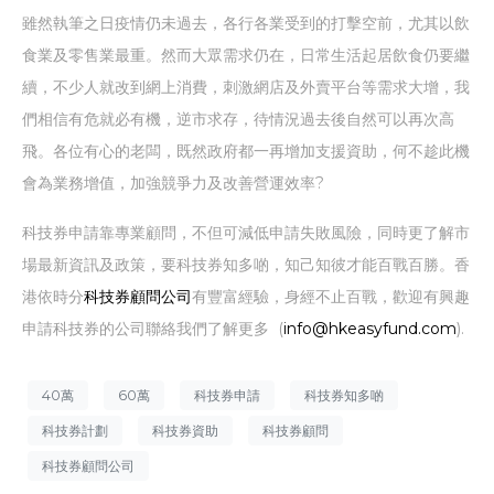
雖然執筆之日疫情仍未過去，各行各業受到的打擊空前，尤其以飲
食業及零售業最重。然而大眾需求仍在，日常生活起居飲食仍要繼
續，不少人就改到網上消費，刺激網店及外賣平台等需求大增，我
們相信有危就必有機，逆市求存，待情況過去後自然可以再次高
飛。各位有心的老闆，既然政府都一再增加支援資助，何不趁此機
會為業務增值，加強競爭力及改善營運效率?
科技券申請靠專業顧問，不但可減低申請失敗風險，同時更了解市
場最新資訊及政策，要科技券知多啲，知己知彼才能百戰百勝。香
港依時分
科技券顧問公司
有豐富經驗，身經不止百戰，歡迎有興趣
申請科技券的公司聯絡我們了解更多 (
info@hkeasyfund.com
).
40萬
60萬
科技券申請
科技券知多啲
科技券計劃
科技券資助
科技券顧問
科技券顧問公司