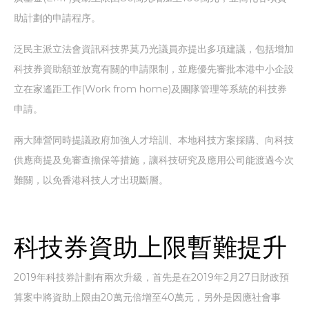
助計劃的申請程序。
泛民主派立法會資訊科技界莫乃光議員亦提出多項建議，包括增加
科技券資助額並放寬有關的申請限制，並應優先審批本港中小企設
立在家遙距工作(Work from home)及團隊管理等系統的科技券
申請。
兩大陣營同時提議政府加強人才培訓、本地科技方案採購、向科技
供應商提及免審查擔保等措施，讓科技研究及應用公司能渡過今次
難關，以免香港科技人才出現斷層。
科技券資助上限暫難提升
2019年科技券計劃有兩次升級，首先是在2019年2月27日財政預
算案中將資助上限由20萬元倍增至40萬元，另外是因應社會事