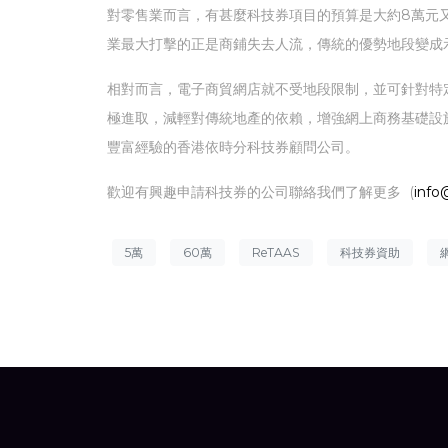
對零售業而言，有甚麼科技券項目的預算是大約8萬元又能改善
業最大打擊的正是商鋪失去人流，傳統的優勢地段變成
相對而言，電子商貿網店就不受地段限制，並可針對特
極進取，減輕對傳統地產的依賴，增強網上商務基礎設
豐富經驗的香港依時分科技券顧問公司。
歡迎有興趣申請科技券的公司聯絡我們了解更多 (
info
5萬
60萬
ReTAAS
科技券資助