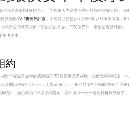
eTAAS (「零售業人力需求管理科技應用支援計劃」Retail Technolog
本身性質類似
TVP科技券計劃
，不過資助額較少 (上限5萬)及只限零售業，所
來老闆們在問特區政府「防疫抗疫基金」下56億元的「零售業資助計劃」
受惠者手中。
相約
，相對李嘉誠基金會的應急錢只需3個星期差天共地。政府做事講程序，本
4月起資助比例提升到75%，上限60萬元，一般科技券申請需時亦是半年
技券項目，如企業項目不多於8萬元，就不用出一分一毫進行科技升級了，