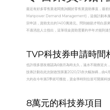
最近有好多零售業老闆查詢關於零售業資助事直，最初依時分以為是指R
Manpower Demand Management)，這個計劃
宗申請，資助支出約1400萬港元。問到細節才明白原
不過消息人士指出，這筆現金資助需要約半年才能到達
TVP科技券申請時間
也許很多朋友都認為6個月為時太久，遠水不能救近火
技券計劃在此次財政預算案2020/21亦大幅加碼，由
大約在今年第3季就可獲批，資金準時到位並可開展科
8萬元的科技券項目