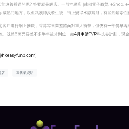
營運的呢? 答案就是網店。一般性綱店 (或稱電子商貿, eShop, e-
示威熱門地方，以至武漢肺炎發生後，街上變得水靜鵝飛，有些店鋪索性
定客戶進行網上推廣，香港零售業整體面對重大衝擊，但仍有一部份早著
施。既然8萬元要差不多半年後才到位，如
4月申請TVP
科技券計劃，現
@hkeasyfund.com
)
網店
零售業資助