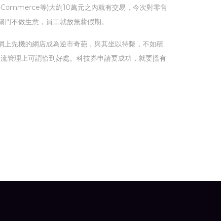
Commerce等)大約10萬元之內就有交易，今次對零售
關門不做生意，員工就放無薪假期。
網上先機的網店成為逆市奇葩，與其坐以待斃，不如積
金流管理上可謂恰到好處。科技券申請要成功，就要搵有