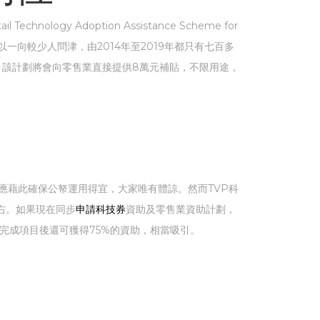
y Adoption Assistance Scheme for
以一向較少人問津，由2014年至2019年都只有七百多
，該計劃將會向零售業直接提供8萬元補貼，不限用途，
應藉此確保公帑運用得宜，大家唯有體諒。然而TVP科
左右。如果現在同步
申請科技券
資助及零售業資助計劃，
完成項目後還可獲得75%的資助，相當吸引。