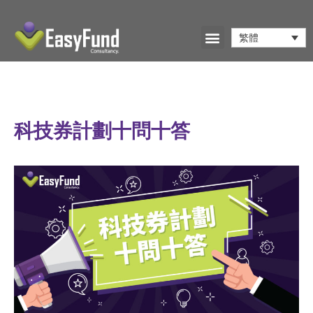
繁體
科技券計劃十問十答