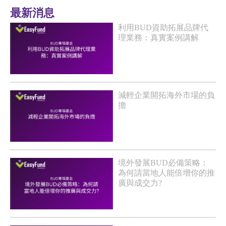
最新消息
利用BUD資助拓展品牌代
理業務：真實案例講解
減輕企業開拓海外市場的負
擔
境外發展BUD必備策略：
為何請當地人能倍增你的推
廣與成交力?