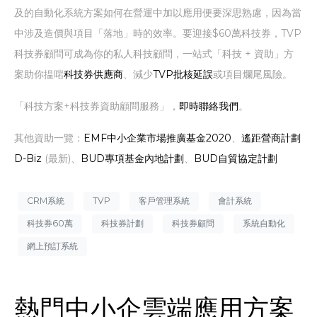
及的自動化系統方案如何在營運中加以應用便要深思熟慮，因為當
中涉及造價與項目「落地」時的效率。要迎接$60萬科技券，TVP
科技券顧問可成為你的私人科技顧問，一站式「科技 + 資助」方
案助你揾啱
科技券供應商
、減少
TVP批核延誤
或項目爛尾風險。
「科技方案+科技券資助顧問服務」，
即時聯絡我們
。
其他資助一覽：
EMF中小企業市場推廣基金2020
、
遙距營商計劃
D-Biz
(最新)、
BUD專項基金內地計劃
、
BUD自貿協定計劃
CRM系統
TVP
客戶管理系統
會計系統
科技券60萬
科技券計劃
科技券顧問
系統自動化
網上預訂系統
熱門中小企雲端應用方案