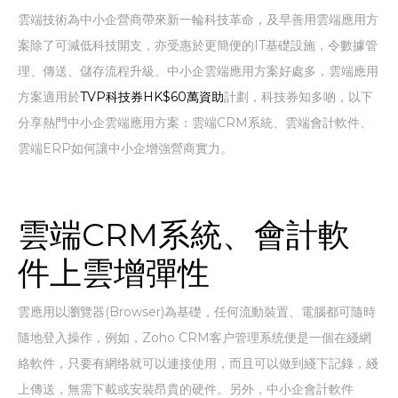
雲端技術為中小企營商帶來新一輪科技革命，及早善用雲端應用方
案除了可減低科技開支，亦受惠於更簡便的IT基礎設施，令數據管
理、傳送、儲存流程升級。中小企雲端應用方案好處多，雲端應用
方案適用於
TVP科技券HK$60萬資助
計劃，科技券知多啲，以下
分享熱門中小企雲端應用方案：雲端CRM系統、雲端會計軟件、
雲端ERP如何讓中小企增強營商實力。
雲端CRM系統、會計軟
件上雲增彈性
雲應用以瀏覽器(Browser)為基礎，任何流動裝置、電腦都可隨時
隨地登入操作，例如，Zoho CRM客户管理系统便是一個在綫網
絡軟件，只要有網络就可以連接使用，而且可以做到綫下記錄，綫
上傳送，無需下載或安裝昂貴的硬件。另外，中小企會計軟件