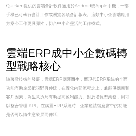
Quicken提供的雲端會計軟件適用於Android或Apple手機，一部
手機已可執行會計工作或瀏覽各項會計報表。這類中小企雲端應用
方案令工作更具彈性，切合中小企靈活的工作模式。
雲端ERP成中小企數碼轉
型戰略核心
隨著雲技術的發展，雲端ERP應運而生，而現代ERP系統的全面
功能有助企業把視野再伸延，在優化內部流程之上，兼顧供應商和
客戶因素，為生意拆局有助提高盈利能力。對於增長型業務，則可
以整合管理 KPI。在購置ERP系統時，企業應該留意當中的功能
是否可以隨生意發展而伸延。