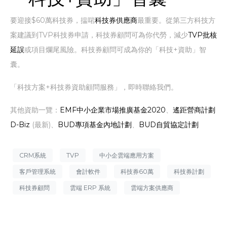
要迎接$60萬科技券，揾啱
科技券供應商
最重要。從第三方科技方
案建議到TVP科技券申請，科技券顧問可為你代勞，減少
TVP批核
延誤
或項目爛尾風險。科技券顧問可成為你的「科技+資助」智
囊。
「科技方案+科技券資助顧問服務」，即時聯絡我們。
其他資助一覽：
EMF中小企業市場推廣基金2020
、
遙距營商計劃
D-Biz
(最新)、
BUD專項基金內地計劃
、
BUD自貿協定計劃
CRM系統
TVP
中小企雲端應用方案
客戶管理系統
會計軟件
科技券60萬
科技券計劃
科技券顧問
雲端 ERP 系統
雲端方案供應商