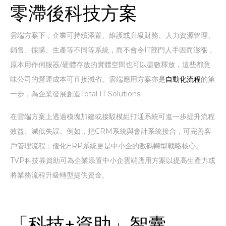
零滯後科技方案
雲端方案下，企業可持續添置、維護或升級財務、人力資源管理、
銷售、採購、生產等不同等系統，而不會令IT部門人手因而澎漲，
原本用作伺服器/硬體存放的實體空間也可以盡數釋放，這些都意
味公司的營運成本可直接減省。雲端應用方案亦是
自動化流程
的第
一步，為企業發展創造Total IT Solutions.
在雲端方案上透過模塊加建或接駁模組打通系統可進一步提升流程
效益、減低失誤。例如，把CRM系統與會計系統接合，可完善客
戶管理流程；優化ERP系統更是中小企的數碼轉型戰略核心。
TVP科技券資助可為企業添置中小企雲端應用方案以提高生產力或
將業務流程升級轉型提供資金。
「科技+資助」智囊