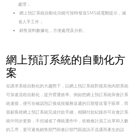
處理；
網上預訂系統自動化功能可按時發送SMS或電郵提示，減
省人手工作；
銷售資料數據化，方便處理及分析。
網上預訂系統的自動化方
案
在講求系統自動化的大趨勢下，以網上預訂系統對接其他內部系統
可加速流程自動化，提升營運效率。例如把網上預訂系統與會計系
統連接，便可在確認預訂後或按服務送遞的日期發送電子賬單，而
當顧客經網上預訂系統完成付款手續，相關付款紀錄亦可在會計系
統中同步更新，不但減省了傳統運作中，依賴會計員工出單和入數
的工序，更可避免銷售部門與會計部門因資訊不流通而產生的誤