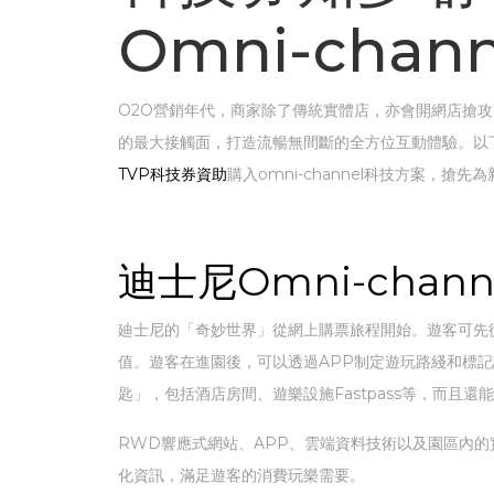
Omni-cha
O2O營銷年代，商家除了傳統實體店，亦會開網店搶攻更大
的最大接觸面，打造流暢無間斷的全方位互動體驗。以下3個
TVP科技券資助
購入omni-channel科技方案，搶
迪士尼Omni-cha
廸士尼的「奇妙世界」從網上購票旅程開始。遊客可先
值。遊客在進園後，可以透過APP制定遊玩路綫和標記
匙」，包括酒店房間、遊樂設施Fastpass等，而
RWD響應式網站、APP、雲端資料技術以及園區內
化資訊，滿足遊客的消費玩樂需要。