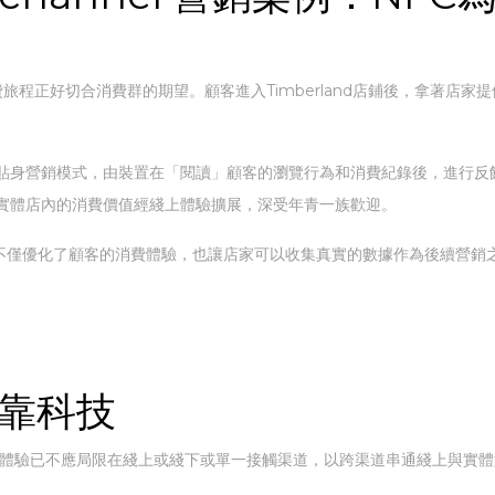
消費旅程正好切合消費群的期望。顧客進入Timberland店鋪後，拿著
貼身營銷模式，由裝置在「閱讀」顧客的瀏覽行為和消費紀錄後，進行反
實體店內的消費價值經綫上體驗擴展，深受年青一族歡迎。
效果，不僅優化了顧客的消費體驗，也讓店家可以收集真實的數據作為後續營銷
營銷靠科技
費體驗已不應局限在綫上或綫下或單一接觸渠道，以跨渠道串通綫上與實