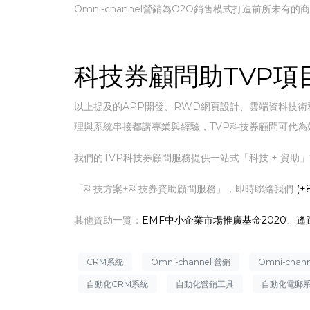
Omni-channel營銷為O2O銷售模式打造前所
科技券顧問助TVP項
以上提及的APP開發、RWD網頁設計、雲端資料技術和N
理與系統串接都講專業與經驗，TVP科技券顧問可代為
我們的TVP科技券顧問服務提供一站式「科技 + 資助
「科技方案+科技券資助顧問服務」，即時聯絡我們
(+
其他資助一覽：
EMF中小企業市場推廣基金2020
、
遙
CRM系統
Omni-channel 營銷
Omni-cha
自動化CRM系統
自動化營銷工具
自動化電郵