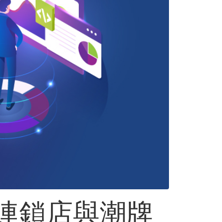
é連鎖店與潮牌