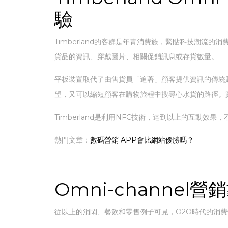
驗
Timberland的客群是年青消費族，緊貼科技潮流的
貨品的資訊、穿戴圖片、相關促銷訊息或存貨數量。
平板裝置取代了由售貨員「追著」顧客提供資訊的傳統
望，又可以縮短顧客在購物旅程中搜尋心水貨的路徑。
Timberland是利用NFC技術，達到以上的互動
熱門文章：
數碼營銷 APP會比網站優勝嗎？
Omni-channel
從以上的消閑、餐飲和零售例子可見，O2O時代的消