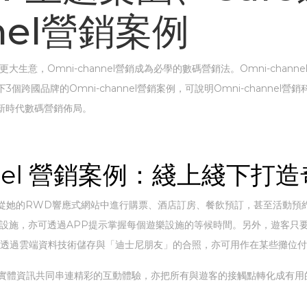
nnel營銷案例
生意，Omni-channel營銷成為必學的數碼營銷法。Omni-cha
跨國品牌的Omni-channel營銷案例，可說明Omni-channel
先為新時代數碼營銷佈局。
nnel 營銷案例：綫上綫下打
從她的RWD響應式網站中進行購票、酒店訂房、餐飲預訂，甚至活動預
設施，亦可透過APP提示掌握每個遊樂設施的等候時間。另外，遊客只要佩
且還能透過雲端資料技術儲存與「迪士尼朋友」的合照，亦可用作在某些攤位
的實體資訊共同串連精彩的互動體驗，亦把所有與遊客的接觸點轉化成有用