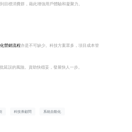
傳送到目標消費群，藉此增強用戶體驗和凝聚力。
化營銷流程
亦是不可缺少。科技方案眾多，項目成本管
批延誤的風險。資助快穏妥，發展快人一步。
劃
科技券顧問
系統自動化