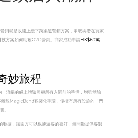
nnel營銷就是以綫上綫下跨渠道營銷方案，爭取與潛在買家
營銷科技方案如何助攻O2O營銷。商家成功申請
HK$60萬
造奇妙旅程
約，流暢的綫上體驗照顧所有入園前的準備，增強體驗
戴MagicBand客製化手環，便擁有所有設施的「門
付費。
的數據，讓園方可以根據遊客的喜好，無間斷提供客製