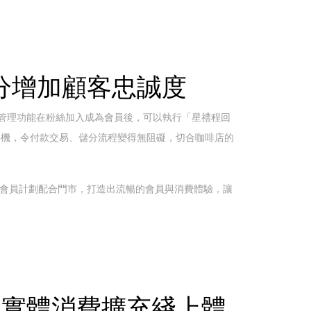
儲分增加顧客忠誠度
戶管理功能在粉絲加入成為會員後，可以執行「星禮程回
部手機，令付款交易、儲分流程變得無阻礙，切合咖啡店的
分會員計劃配合門市，打造出流暢的會員與消費體驗，讓
NFC為實體消費擴充綫上體