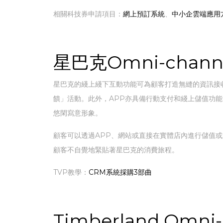
相關科技券申請項目：
網上預訂系統
、
中小企雲端應用
星巴克Omni-ch
星巴克的綫上綫下互動功能可為顧客打造無縫的資訊接
饋」活動。此外，APP亦具備行動支付和綫上儲值功能
悠閑寫意形象。
顧客可以透過APP、網站或直接在實體店內進行儲值
顧客不自覺地緊貼著星巴克的消費旅程。
TVP教學：
CRM系統採購3部曲
Timberland O