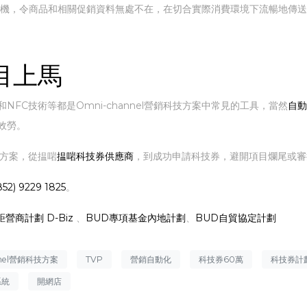
未有的商機，令商品和相關促銷資料無處不在，在切合實際消費環境下流暢地
目上馬
FC技術等都是Omni-channel營銷科技方案中常見的工具，當然
自動
效勞。
」方案，從揾啱
揾啱科技券供應商
，到成功申請科技券，避開項目爛尾或審
852) 9229 1825
。
距營商計劃 D-Biz
、
BUD專項基金內地計劃
、
BUD自貿協定計劃
nnel營銷科技方案
TVP
營銷自動化
科技券60萬
科技券計
系統
開網店