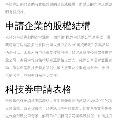
科技券計劃只資助有實際營運的企業或機構，而以上的文件足以證
明有關資格。
申請企業的股權結構
依時分科技券顧問經常遇到一個問題: 既然申請以公司為單位，咁
我可唔可以開設多間有限公司去獲取多次40萬資助呢? 答案當然
係唔可以。因為所有申請都要披露股權，如涉及離岸公司或多層控
股公司，亦要申報背後持股者至最後自然人，確保公帑唔會雙重資
助。所以申請科技券時必須提供最大股東及持股超過30%主要股
東的名單，並附有身份證明文件。
科技券申請表格
最後當然係要填好申請表格，當中最難處理的就是大約500字的項
目建議書。或者你會問，只係500字有何難度，其實呢段文字係要
交代全部既公司背景，解釋TVP項目同公司業務既關係，如何提升