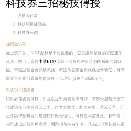
科技券三招秘技傳授
強積金供款
科技項目建議書
科技券報價
強積金供款
從上例可見，MPF紀錄是十分重要的，它能證明業務的實際運作
及員工數目，這對
申請ERP
這類一般按用戶量計價的系統尤為關
鍵。李嘉誠基金會派應急錢，都認為強積金供款係社會責任，有供
既零售企業可獲得無供款多一倍現金 (3萬同6萬既分別)。
科技項目建議書
項目必需切實可行，而且以提升業務效率有關。有部份服務供應商
話建議書只係區區500字，作文無難度，此言差矣。呢500字，正
正係話俾創科署知建議項目既合理性、可行性同需要性。有部份IT
公司成日話幫客戶處理，問題係角色有衝突，容易出現賣花贊花香