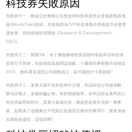
科技券失敗原因
失敗例子一：剛成立的無限公司想使用科技券資助去發展新既區塊
鏈(Blockchain)技術，失敗係因為TVP科技券既作用係提升企業營
運效率，而唔係做研究開發 (Research & Development,
R&D)。
失敗例子二：開業3年，有十幾個兼職售貨員既時裝點申請科技券
安裝打卡系統，失敗係因為老闆諗縮數，十幾個同事都無供強積金
MPF，創科署見成間公司都無員工，點可能批打卡系統呢?
失敗例子三：某東主聽不良科技券中介講，串謀科技公司做假數，
將項目報大，妄圖欺騙公帑。幸好懸崖勒馬，在申請前走來問良心
科技券顧問依時分，其實大家做生意，都是想改善生活創一番事
業，如果為了這幾萬元干犯欺詐及虛假文書等刑事罪行，換來身敗
名裂前途盡毀，這值得嗎?