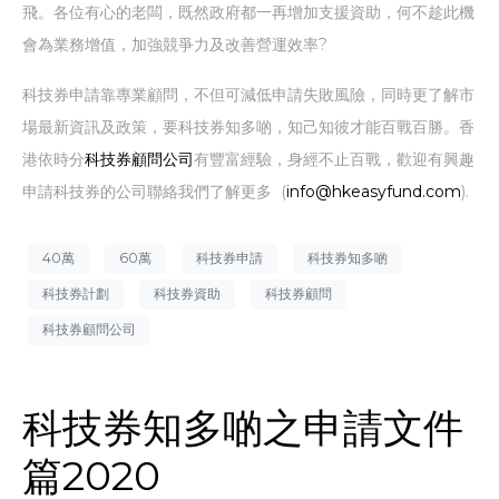
飛。各位有心的老闆，既然政府都一再增加支援資助，何不趁此機
會為業務增值，加強競爭力及改善營運效率?
科技券申請靠專業顧問，不但可減低申請失敗風險，同時更了解市
場最新資訊及政策，要科技券知多啲，知己知彼才能百戰百勝。香
港依時分
科技券顧問公司
有豐富經驗，身經不止百戰，歡迎有興趣
申請科技券的公司聯絡我們了解更多 (
info@hkeasyfund.com
).
40萬
60萬
科技券申請
科技券知多啲
科技券計劃
科技券資助
科技券顧問
科技券顧問公司
科技券知多啲之申請文件
篇2020