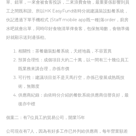
單、錯單，一來會被食客投訴，二來浪費食物，最重要係影響到員
工之間既和諧。所以HK EasyFund依時分就建議裝設點餐系統，
伙記透過下單手機程式 (Staff mobile app既一種)落order，廚房
水吧就會出單，同時印好食物清單俾食客，包保無坳數，食物準備
好就顯示送到邊張枱。
相關性：茶餐廳裝點餐系統，天經地義，不容置異
預算合理性：成個項目大約二十萬，以一間有三十幾位員工
既業務來講合理，亦係市價
可行性：建議項目並不是天馬行空，亦係已發展成熟既技
術，無難度
供應商紀錄：由依時分介紹的餐飲系統供應商信譽良好，最
後亦中標
個案二：有7位員工的貿易公司，開業15年
公司現在有7人，因為有好多工作已外判給供應商，每年營業額差