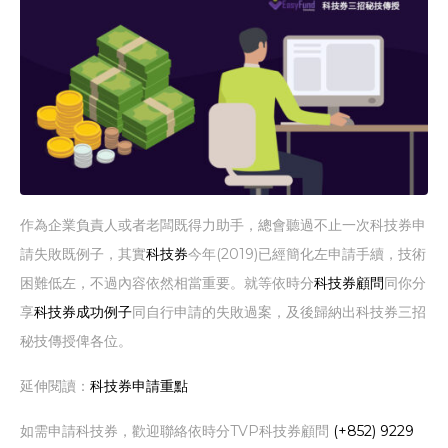
作為企業負責人或者老闆既得力助手，總會聽過不止一次科技券申
請失敗既例子，其實
科技券
今年(2019)已經簡化左申請手續，技術
困難低左，不過內容依然相當重要。就等依時分
科技券顧問
同你分
享
科技券成功例子
同自行申請的失敗過案，及後歸納出科技券三招
秘技傳授俾各位。
延伸閱讀：
科技券申請重點
如需申請科技券，歡迎聯絡依時分TVP科技券顧問
(+852) 9229