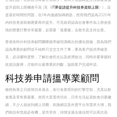
提升資助上限機會不高 (見《
IT界促請提升科技券資助上限
》)，這
是基於時間性問題，在1年內連續加碼稍急，然而我們認為2020年
內科技券資助都應要再作提升。可見政府認為社會事件加上肺炎疫
情的雙重打擊非常嚴重，必需要「落重藥」去救市及支持企業。
香港依時分科技券顧問團隊能準確預測兩次的優化措施，因為我們
認為專業的顧問並不純粹只交交文件了事，要為客戶提供準確意
見，必須審時度勢，了解社會民生以及經濟政治，同時亦要掌握科
技資訊脈搏，才能作出最專業的判斷，協助客戶完成申請。
科技券申請搵專業顧問
雖然執筆之日疫情仍未過去，各行各業受到的打擊空前，尤其以飲
食業及零售業最重。然而大眾需求仍在，日常生活起居飲食仍要繼
續，不少人就改到網上消費，刺激網店及外賣平台等需求大增，我
們相信有危就必有機，逆市求存，待情況過去後自然可以再次高