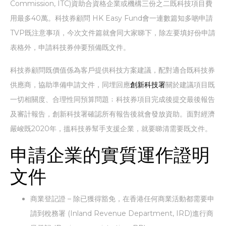
Commission, ITC)資助合資格企業或機構三份之二既科技項目費
用最多40萬。科技券顧問 HK Easy Fund會一連數篇知多啲申請
TVP既注意事項，今次文件篇就會同大家睇下，除左要填好份申請
表格外，申請科技券仲要預備既文件。
科技券顧問既價值係為客戶提供科技方案建議，配對適合既科技券
供應商，協助準備申請文件，同埋回應
創新科技署
關於建議項目既
一切相關度、合理性同預算問題﹔科技券項目完成後提交最後報告
及審計報告，創新科技署確認所有報告後就會發放資助。面對經濟
嚴峻既2020年，搵科技券幫手支援企業，就要睇清需要既文件。
申請企業的實質運作證明
文件
商業登記證 – 除已獲得豁免，在香港任何商業活動都需要申
請到稅務署 (Inland Revenue Department, IRD)進行商