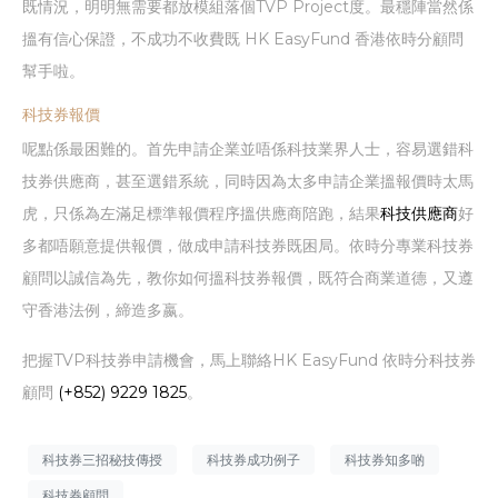
既情況，明明無需要都放模組落個TVP Project度。最穩陣當然係
搵有信心保證，不成功不收費既 HK EasyFund 香港依時分顧問
幫手啦。
科技券報價
呢點係最困難的。首先申請企業並唔係科技業界人士，容易選錯科
技券供應商，甚至選錯系統，同時因為太多申請企業搵報價時太馬
虎，只係為左滿足標準報價程序搵供應商陪跑，結果
科技供應商
好
多都唔願意提供報價，做成申請科技券既困局。依時分專業科技券
顧問以誠信為先，教你如何搵科技券報價，既符合商業道德，又遵
守香港法例，締造多嬴。
把握TVP科技券申請機會，馬上聯絡HK EasyFund 依時分科技券
顧問
(+852) 9229 1825
。
科技券三招秘技傳授
科技券成功例子
科技券知多啲
科技券顧問