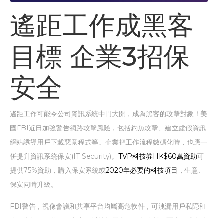
遙距工作成黑客
目標 企業3招保
安全
遙距工作可能令公司資訊系統中門大開，成為黑客的攻擊對象！美
國FBI近日加強警告網路攻擊風險，包括釣魚攻擊、建立虛假資訊
網站誘導用戶下載惡意程式等。企業把工作流程數碼化時，也應一
併提升資訊系統保安(IT Security)。
TVP科技券HK$60萬資助
可
提供75%資助，購入保安系統或
2020年必要的科技項目
，生意、
保安同時升級。
FBI警告，視像會議和共享平台均屬高危軟件，可洩漏用戶私隠和