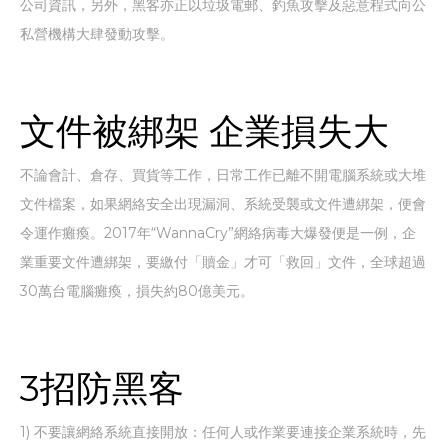
公司資訊，另外，黑客亦正以垃圾電郵、釣魚攻擊及惡意程式向公
私營機構大肆發動攻擊。
文件被綁架 企業損失大
不論會計、倉存、買貨等工作，日常工作已離不開電腦系統或大堆
文件檔案，如果網絡安全出現漏洞、系統受襲或文件遭綁架，便會
令運作癱瘓。2017年“WannaCry”網絡病毒大爆發便是一例，企
業重要文件遭綁架，要繳付「贖金」才可「救回」文件，全球超過
30萬台電腦癱瘓，損失約80億美元。
3招防黑客
1) 不要讓網絡系統直接開放：任何人或作業要連接企業系統時，先