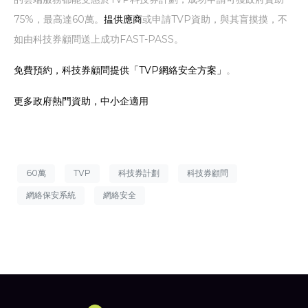
75%，最高達60萬。
揾供應商
或申請TVP資助，與其盲摸摸，不
如由科技券顧問送上成功FAST-PASS。
免費預約，科技券顧問提供「TVP網絡安全方案」
。
更多政府熱門資助，中小企適用
60萬
TVP
科技券計劃
科技券顧問
網絡保安系統
網絡安全