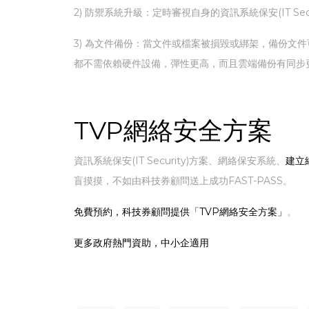
2) 防禦系統升級：定時審視自身的資訊系統保安(IT 
3) 為文件備份：當文件或檔案被損毀或綁架，備份文件可
都不需依賴硬件設備，彈性更高，而且雲端備份有同步
TVP網絡安全方案
資訊系統保安(IT Security)方案、網絡保安系統、
建立
盲摸摸，不如由科技券顧問送上成功FAST-PASS。
免費預約，科技券顧問提供「TVP網絡安全方案」
。
更多政府熱門資助，中小企適用