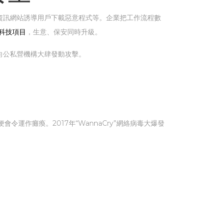
資訊網站誘導用戶下載惡意程式等。企業把工作流程數
的科技項目
，生意、保安同時升級。
向公私營機構大肆發動攻擊。
作癱瘓。2017年“WannaCry”網絡病毒大爆發