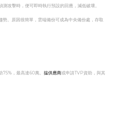
安，在偵測攻擊時，便可即時執行預設的回應，減低破壞。
成為新趨勢。原因很簡單，雲端備份可成為中央備份處，存取
75%，最高達60萬。
揾供應商
或申請TVP資助，與其