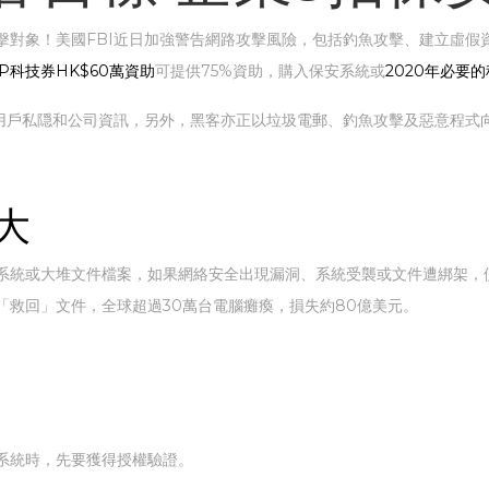
擊對象！美國FBI近日加強警告網路攻擊風險，包括釣魚攻擊、建立虛假
VP科技券HK$60萬資助
可提供75%資助，購入保安系統或
2020年必要
漏用戶私隠和公司資訊，另外，黑客亦正以垃圾電郵、釣魚攻擊及惡意程式
大
或大堆文件檔案，如果網絡安全出現漏洞、系統受襲或文件遭綁架，便會令運
「救回」文件，全球超過30萬台電腦癱瘓，損失約80億美元。
業系統時，先要獲得授權驗證。