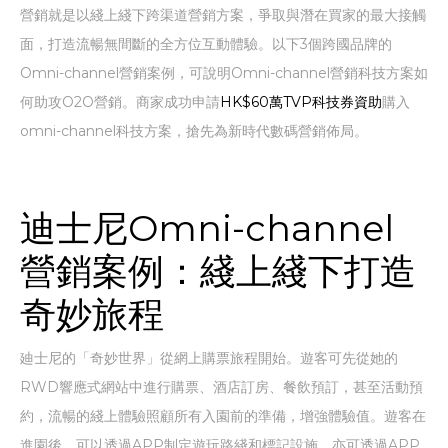
營銷就是以綫上綫下跨渠道營銷方案，爭取與潛在買家的最大接觸
面，打造流暢無間斷的全方位互動體驗。以下3個跨國品牌的
Omni-channel營銷案例，可說明Omni-channel營銷科技方案如
何助攻O2O營銷。商家成功申請
HK$60萬TVP科技券資助
購入
omni-channel科技方案，搶先為新時代數碼營銷佈局。
迪士尼Omni-channel
營銷案例：綫上綫下打造
奇妙旅程
廸士尼的「奇妙世界」從網上購票旅程開始。遊客可先從她的
RWD響應式網站中進行購票、酒店訂房、餐飲預訂，甚至活動預
約，流暢的綫上體驗照顧所有入園前的準備，增強體驗值。遊客在
進園後，可以透過APP制定遊玩路綫和標記設施，亦可透過APP