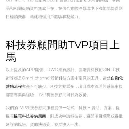
品和相關促銷資料無處不在，在切合實際消費環境下流暢地傳送到
目標消費群，藉此增強用戶體驗和凝聚力。
科技券顧問助TVP項目上
馬
以上提及的APP開發、RWD網頁設計、雲端資料技術和NFC技
術等都是Omni-channel營銷科技方案中常見的工具，當然
自動化
營銷流程
亦是不可缺少。科技方案眾多，項目成本管理與系統串接
都講專業與經驗，TVP科技券顧問可代為效勞。
我們的TVP科技券顧問服務提供一站式「科技 + 資助」方案，從
揾啱
揾啱科技券供應商
，到成功申請科技券，避開項目爛尾或審批
延誤的風險。資助快穏妥，發展快人一步。