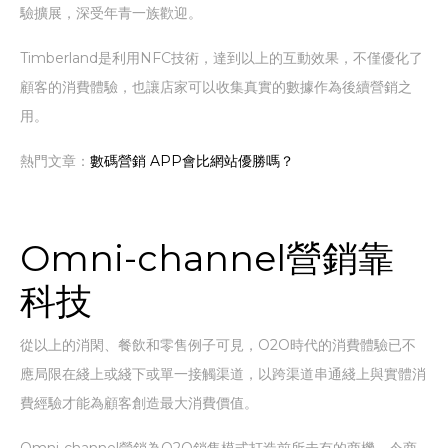
驗擴展，深受年青一族歡迎。
Timberland是利用NFC技術，達到以上的互動效果，不僅優化了
顧客的消費體驗，也讓店家可以收集真實的數據作為後續營銷之
用。
熱門文章：
數碼營銷 APP會比網站優勝嗎？
Omni-channel營銷靠
科技
從以上的消閑、餐飲和零售例子可見，O2O時代的消費體驗已不
應局限在綫上或綫下或單一接觸渠道，以跨渠道串通綫上與實體消
費經驗才能為顧客創造最大消費價值。
Omni-channel營銷為O2O銷售模式打造前所未有的商機，令商