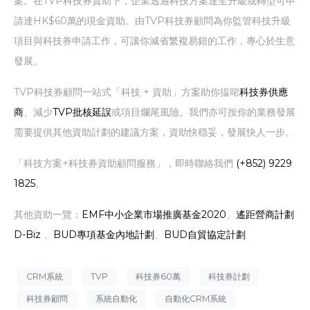
案。在TVP科技券資助下，企業透過科技方案達至升級或轉型可申
請達HK$60萬的現金資助。由TVP科技券顧問為你監管科技升級
項目與科技券申請工作，可讓你減省繁複易錯的工作，專心於生意
發展。
TVP科技券顧問一站式「科技 + 資助」方案助你揾啱
科技券供應
商
、減少
TVP批核延誤
或項目爛尾風險。我們亦可按你的業務發展
需要提供其他資助計劃的建議方案，資助快穏妥，發展快人一步。
「科技方案+科技券資助顧問服務」，即時聯絡我們
(+852) 9229
1825
。
其他資助一覽：
EMF中小企業市場推廣基金2020
、
遙距營商計劃
D-Biz
、
BUD專項基金內地計劃
、
BUD自貿協定計劃
CRM系統
TVP
科技券60萬
科技券計劃
科技券顧問
系統自動化
自動化CRM系統