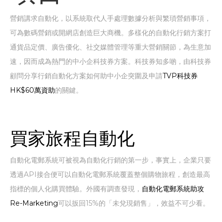
營銷講求自動化，以系統取代人手處理數據分析與繁瑣營銷事項，
可為數碼營銷或開網店創造巨大商機。多樣化的自動化行銷方案打
通貨品定價、廣告優化、社交媒體管理等重大營銷關節，為生意加
速，因而成為熱門的中小企科技券方案。科技券知多啲，由科技券
顧問分享行銷自動化方案如何助中小企突圍及申請
TVP科技券
HK$60萬資助
的關鍵。
買家旅程自動化
自動化電郵系統可被視為自動化行銷的第一步，事實上，企業只要
透過API接合便可以自動化電郵系統覆蓋整個購物旅程，創造最高
指標的個人化購買體驗。外國有調查發現，
自動化電郵系統助攻
Re-Marketing
可以扳回15%的「未兌現銷售」，效益不可少看。