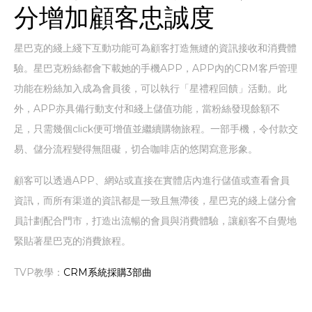
分增加顧客忠誠度
星巴克的綫上綫下互動功能可為顧客打造無縫的資訊接收和消費體
驗。星巴克粉絲都會下載她的手機APP，APP內的CRM客戶管理
功能在粉絲加入成為會員後，可以執行「星禮程回饋」活動。此
外，APP亦具備行動支付和綫上儲值功能，當粉絲發現餘額不
足，只需幾個click便可增值並繼續購物旅程。一部手機，令付款交
易、儲分流程變得無阻礙，切合咖啡店的悠閑寫意形象。
顧客可以透過APP、網站或直接在實體店內進行儲值或查看會員
資訊，而所有渠道的資訊都是一致且無滯後，星巴克的綫上儲分會
員計劃配合門市，打造出流暢的會員與消費體驗，讓顧客不自覺地
緊貼著星巴克的消費旅程。
TVP教學：
CRM系統採購3部曲